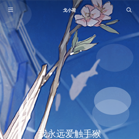
戈小荷
我永远爱触手猴