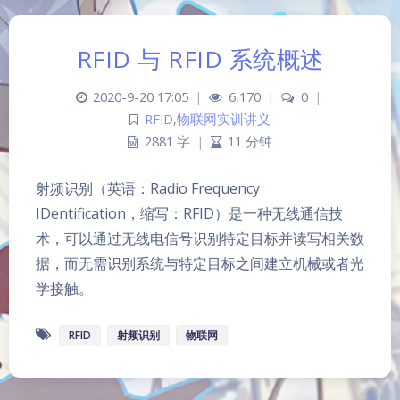
RFID 与 RFID 系统概述
2020-9-20 17:05
|
6,170
|
0
|
RFID
,
物联网实训讲义
2881 字
|
11 分钟
射频识别（英语：Radio Frequency
IDentification，缩写：RFID）是一种无线通信技
术，可以通过无线电信号识别特定目标并读写相关数
据，而无需识别系统与特定目标之间建立机械或者光
学接触。
夜间模式
RFID
射频识别
物联网
Sans Serif
Serif
浅阴影
深阴影