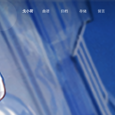
曲谱
归档
存储
留言
戈小荷