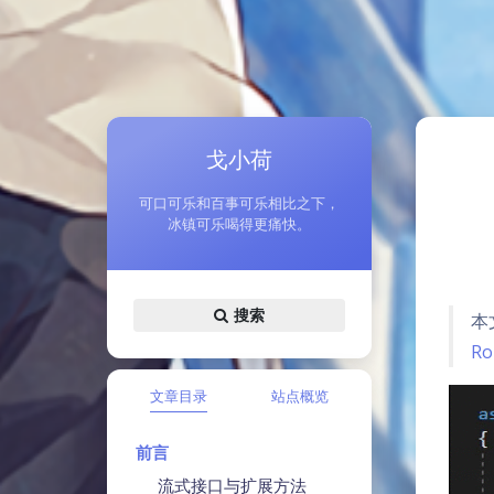
戈小荷
可口可乐和百事可乐相比之下，
冰镇可乐喝得更痛快。
搜索
本
Ro
文章目录
站点概览
前言
流式接口与扩展方法