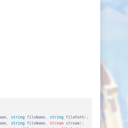
ame
,
string
 fileName
,
string
 filePath
)
;
ame
,
string
 fileName
,
Stream
 stream
)
;