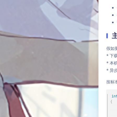
假如
* 下
* 本
* 
按标
in
{