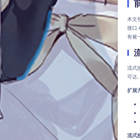
本文
接口
有被
流式
可达
扩展
流式