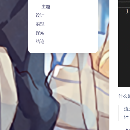
主题
设计
实现
探索
结论
什么
流
计