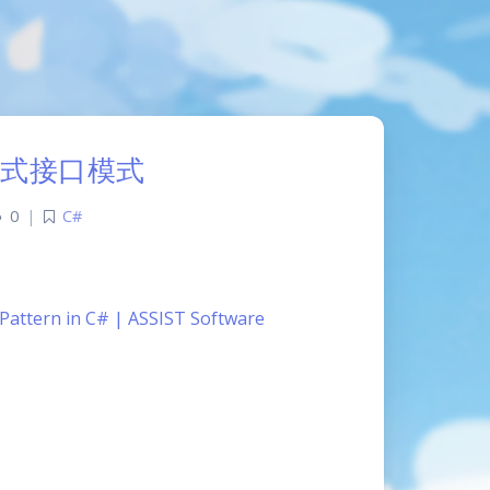
流式接口模式
0
|
C#
Pattern in C# | ASSIST Software