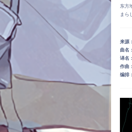
东方地
まらし
来源
曲名
译名
作曲
编排