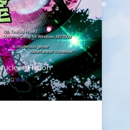
ear Fusion
0
|
曲谱