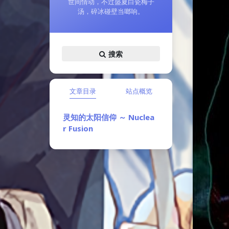
世间情动，不过盛夏白瓷梅子
汤，碎冰碰壁当啷响。
搜索
文章目录
站点概览
灵知的太阳信仰 ～ Nuclea
r Fusion