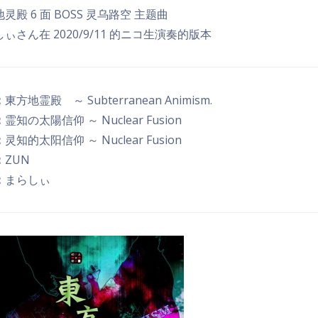
灵殿 6 面 BOSS 灵乌路空 主题曲
ぃさん在 2020/9/11 的ニコ生演奏的版本
：
東方地霊殿 ～ Subterranean Animism.
：
霊知の太陽信仰 ～ Nuclear Fusion
：
灵知的太阳信仰 ～ Nuclear Fusion
：
ZUN
：
まらしぃ