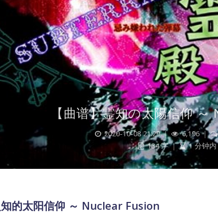
【曲谱】霊知の太陽信仰 ～ Nucl
2020-10-08 21:29
|
6,196
|
134 字
|
1 分钟内
知的太阳信仰 ～ Nuclear Fusion