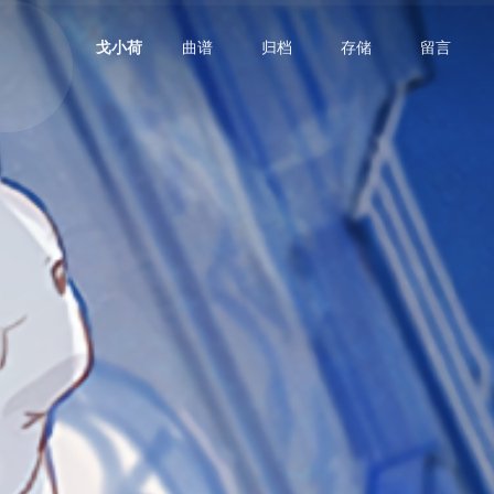
曲谱
归档
存储
留言
戈小荷