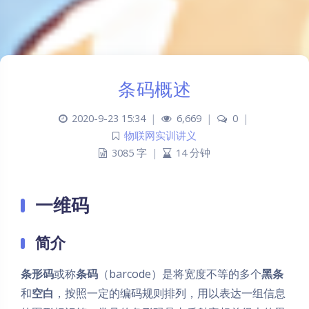
条码概述
2020-9-23 15:34
|
6,669
|
0
|
物联网实训讲义
3085 字
|
14 分钟
一维码
简介
条形码
或称
条码
（barcode）是将宽度不等的多个
黑条
和
空白
，按照一定的编码规则排列，用以表达一组信息