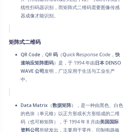
线性扫码器识别，而矩阵式二维码需要图像传感
器成像才能识别。
矩阵式二维码
QR Code
，
QR 码
（
Q
uick
R
esponse
C
ode，
快
速响应矩阵图码
）是，于 1994 年由
日本 DENSO
WAVE 公司
发明，广泛应用于生活与工业生产
中。
Data Matrix
（
数据矩阵
），是一种由黑色、白色
的色块（单元格）以正方形或长方形组成的二维
码（也可称矩阵），于 1994 年 8 月由
美国国际
资料公司
所研发出，主要用于零件、印制电路板