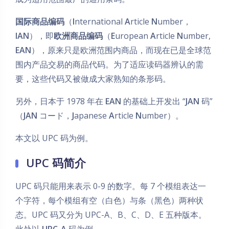
国际商品编码
（
I
nternational
A
rticle
N
umber，
IAN
），即
欧洲商品编码
（
E
uropean
A
rticle
N
umber,
EAN
），原来只是欧洲范围内商品，而现在已是全球范
围内产品交易的商品代码。为了适应读码器辨认的需
要，这些代码又被做成大家熟知的条形码。
另外，日本于 1978 年在
EAN
的基础上开发出 “
JAN
码”
（
JAN
コード，
J
apanese
A
rticle
N
umber）。
本文以 UPC 码为例。
UPC 码简介
UPC 码只能用来表示 0-9 的数字。每 7 个模组表达一
个字符，每个模组有空（白色）与条（黑色）两种状
态。UPC 码又分为 UPC-A、B、C、D、E 五种版本。
此处以
UPC-A
码为例。