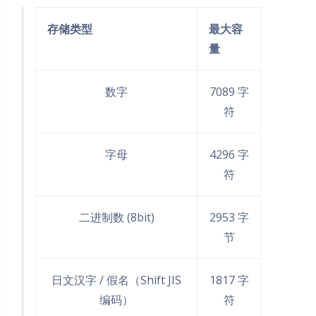
存储类型
最大容
量
数字
7089 字
符
字母
4296 字
符
二进制数 (8bit)
2953 字
节
日文汉字 / 假名（Shift JIS
1817 字
编码）
符