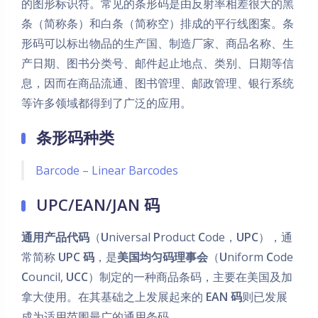
的图形标识符。常见的条形码是由反射率相差很大的黑
条（简称条）和白条（简称空）排成的平行线图案。条
形码可以标出物品的生产国、制造厂家、商品名称、生
产日期、图书分类号、邮件起止地点、类别、日期等信
息，因而在商品流通、图书管理、邮政管理、银行系统
等许多领域都得到了广泛的应用。
条形码种类
Barcode – Linear Barcodes
UPC/EAN/JAN 码
通用产品代码
（
U
niversal
P
roduct
C
ode，
UPC
），通
常简称
UPC 码
，是
美国均匀码理事会
（
U
niform
C
ode
C
ouncil,
UCC
）制定的一种商品条码，主要在美国及加
拿大使用。在其基础之上发展起来的
EAN 码
则已发展
成为适用范围最广的通用条码。