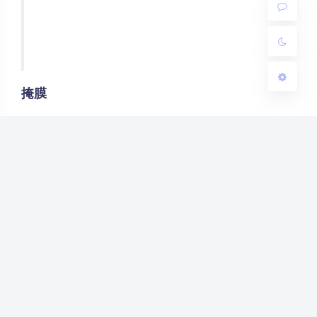
关闭
日落
暗化
灰度
掩膜
将掩摸图形应用于符号的编码区域，使得二维码图形中
的深色和浅色（黑色和白色）区域能够比率最优的分
布。
解码