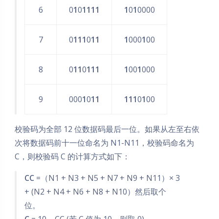
6
0
1
0
1111
1
0
1
0000
7
0
111
0
11
1
000
1
00
8
0
11
0
111
1
00
1
000
9
000
1
0
11
111
0
1
00
校验码为全部 12 位数据码最后一位。如果从左至右依
次将数据码前十一位命名为 N1-N11，校验码命名为
C，则校验码 C 的计算方式如下：
CC
=（N1 + N3 + N5 + N7 + N9 + N11）× 3
+ (N2 + N4 + N6 + N8 + N10）然后取个
位。
C
= 10 – CC (若 C 值为 10，则取 0)。