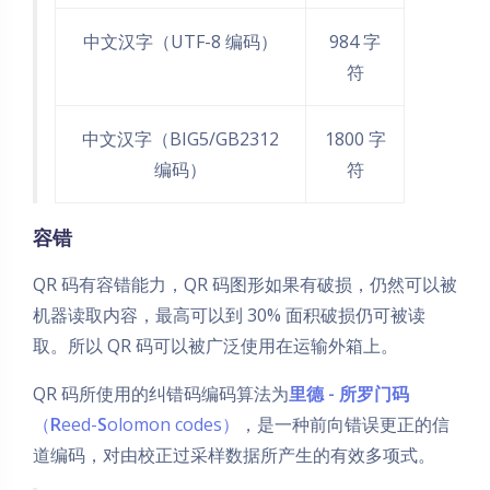
中文汉字（UTF-8 编码）
984 字
符
中文汉字（BIG5/GB2312
1800 字
编码）
符
容错
QR 码有容错能力，QR 码图形如果有破损，仍然可以被
机器读取内容，最高可以到 30% 面积破损仍可被读
取。所以 QR 码可以被广泛使用在运输外箱上。
QR 码所使用的纠错码编码算法为
里德 - 所罗门码
（
R
eed-
S
olomon codes）
，是一种前向错误更正的信
道编码，对由校正过采样数据所产生的有效多项式。