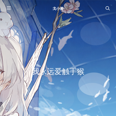
戈小荷
我永远爱触手猴