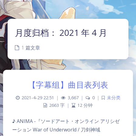
月度归档：
2021 年 4 月
1 篇文章
【字幕组】曲目表列表
2021-4-29 22:51
|
3,667
|
0
|
未分类
2663 字
|
12 分钟
♪ ANIMA -『ソードアート・オンライン アリシゼ
夜间模式
ーション War of Underworld / 刀剑神域